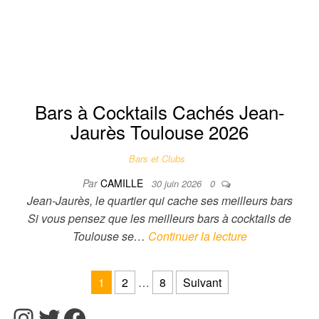
Bars à Cocktails Cachés Jean-
Jaurès Toulouse 2026
Bars et Clubs
Par
CAMILLE
30 juin 2026
0
Jean-Jaurès, le quartier qui cache ses meilleurs bars
Si vous pensez que les meilleurs bars à cocktails de
Toulouse se…
Continuer la lecture
Pagination des publications
1
2
…
8
Suivant
Instagram
Twitter
Facebook