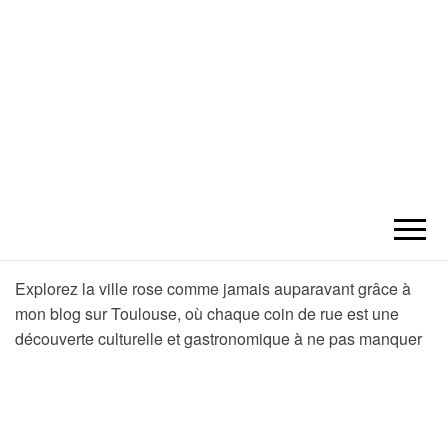
TOULOUSE
Découvrez tous les secrets de la ville
rose avec notre blog sur Toulouse –
votre guide ultime pour explorer cette
ACTUALITÉS
ville historique et vibrante !
Explorez la ville rose comme jamais auparavant grâce à
SORTIES
mon blog sur Toulouse, où chaque coin de rue est une
découverte culturelle et gastronomique à ne pas manquer
RESTAURANT