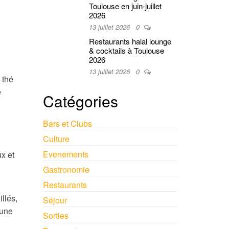
Toulouse en juin-juillet
2026
13 juillet 2026
0
Restaurants halal lounge
& cocktails à Toulouse
2026
13 juillet 2026
0
 thé
e
Catégories
Bars et Clubs
Culture
Evenements
x et
Gastronomie
Restaurants
llés,
Séjour
’une
Sorties