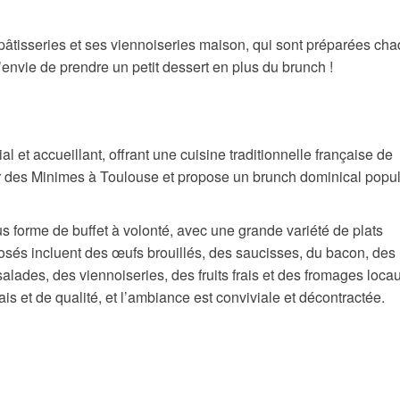
âtisseries et ses viennoiseries maison, qui sont préparées ch
à l’envie de prendre un petit dessert en plus du brunch !
l et accueillant, offrant une cuisine traditionnelle française de
ier des Minimes à Toulouse et propose un brunch dominical popul
s forme de buffet à volonté, avec une grande variété de plats
posés incluent des œufs brouillés, des saucisses, du bacon, des
lades, des viennoiseries, des fruits frais et des fromages locau
is et de qualité, et l’ambiance est conviviale et décontractée.