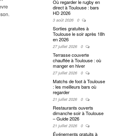
Où regarder le rugby en
èvre
direct à Toulouse : bars
HD 2026
ison.
3 août 2026
0
Sorties gratuites à
Toulouse le soir après 18h
en 2026
27 juillet 2026
0
Terrasse couverte
chauffée à Toulouse : où
manger en hiver
27 juillet 2026
0
Matchs de foot à Toulouse
: les meilleurs bars où
regarder
21 juillet 2026
0
Restaurants ouverts
dimanche soir à Toulouse
– Guide 2026
21 juillet 2026
0
Événements gratuits à