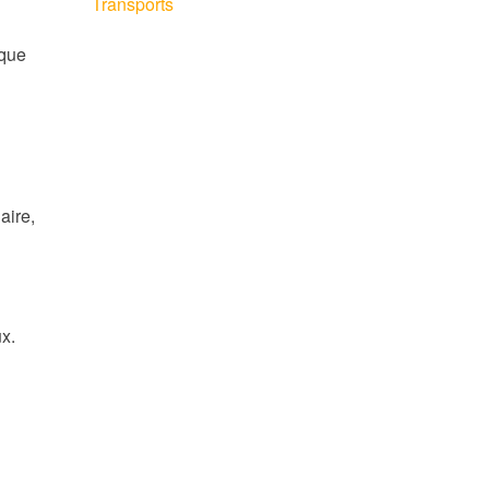
Transports
aque
aire,
x.