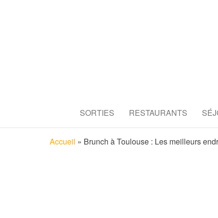
TOULOUS
Découvrez tous les secrets de l
SORTIES
RESTAURANTS
SÉJ
RESTAUR
Accueil
»
Brunch à Toulouse : Les meilleurs endr