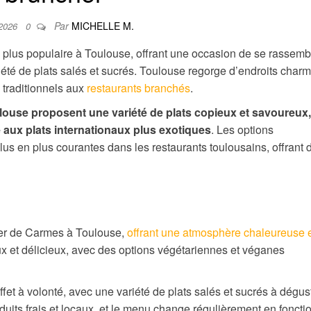
Par
MICHELLE M.
 2026
0
en plus populaire à Toulouse, offrant une occasion de se rassemb
iété de plats salés et sucrés. Toulouse regorge d’endroits char
 traditionnels aux
restaurants branchés
.
ulouse proposent une variété de plats copieux et savoureux,
e aux plats internationaux plus exotiques
. Les options
s en plus courantes dans les restaurants toulousains, offrant 
tier de Carmes à Toulouse,
offrant une atmosphère chaleureuse 
eux et délicieux, avec des options végétariennes et véganes
fet à volonté, avec une variété de plats salés et sucrés à dégust
uits frais et locaux, et le menu change régulièrement en foncti