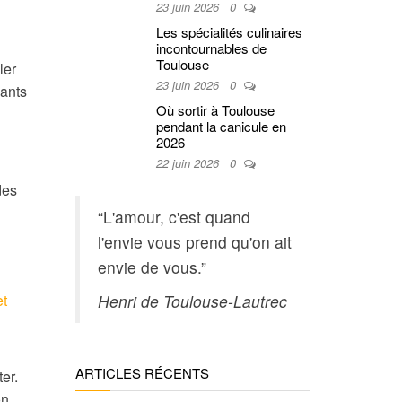
23 juin 2026
0
Les spécialités culinaires
incontournables de
Toulouse
ler
23 juin 2026
0
mants
Où sortir à Toulouse
pendant la canicule en
2026
22 juin 2026
0
des
“L'amour, c'est quand
l'envie vous prend qu'on ait
envie de vous.”
et
Henri de Toulouse-Lautrec
ARTICLES RÉCENTS
er.
on