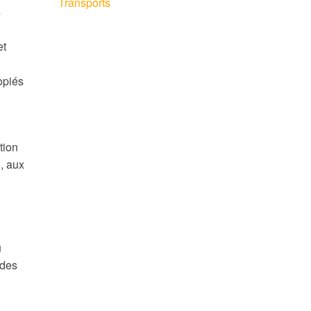
Transports
s
et
opiés
tion
, aux
u
 des