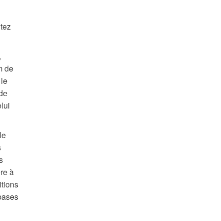
tez
,
m de
 le
 de
lui
le
s
s
ère à
itions
 bases