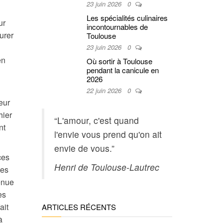
23 juin 2026
0
Les spécialités culinaires
ur
incontournables de
urer
Toulouse
23 juin 2026
0
en
Où sortir à Toulouse
pendant la canicule en
2026
22 juin 2026
0
eur
hier
“L'amour, c'est quand
nt
l'envie vous prend qu'on ait
envie de vous.”
ces
Henri de Toulouse-Lautrec
tes
tenue
es
ait
ARTICLES RÉCENTS
à