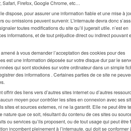
, Safari, Firefox, Google Chrome, etc…
le dispose, pour assurer une information fiable et une mise à jo
eurs ou omissions peuvent survenir. L’internaute devra donc s’ass
ignaler toutes modifications du site qu’il jugerait utile. n’est en
ces informations, et de tout préjudice direct ou indirect pouvant 
être amené à vous demander l’acceptation des cookies pour des
ies est une information déposée sur votre disque dur par le serv
données qui sont stockées sur votre ordinateur dans un simple fic
egistrer des informations . Certaines parties de ce site ne peuve
es.
t offrir des liens vers d’autres sites internet ou d’autres ressour
 d’aucun moyen pour contrôler les sites en connexion avec ses si
ls sites et sources externes, ni ne la garantit. Elle ne peut être 
nature que ce soit, résultant du contenu de ces sites ou sourc
ts ou services qu’ils proposent, ou de tout usage qui peut être f
ation incombent pleinement à l’internaute, qui doit se conformer 