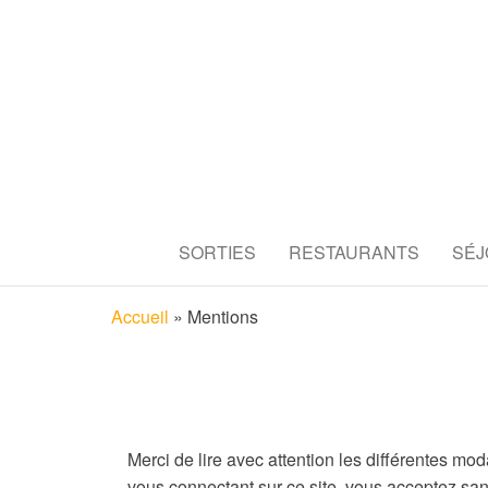
TOULOUS
Découvrez tous les secrets de l
SORTIES
RESTAURANTS
SÉJ
RESTAUR
Accueil
»
Mentions
Merci de lire avec attention les différentes mod
vous connectant sur ce site, vous acceptez san