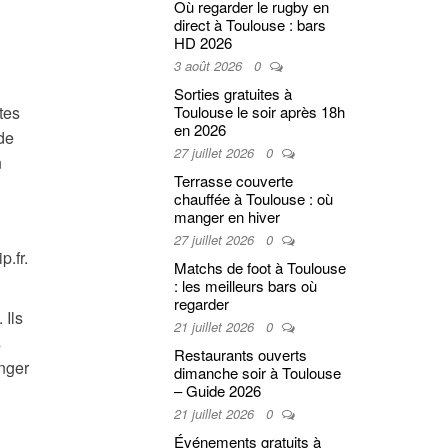
Où regarder le rugby en
direct à Toulouse : bars
HD 2026
3 août 2026
0
Sorties gratuites à
tes
Toulouse le soir après 18h
en 2026
 de
27 juillet 2026
0
n
Terrasse couverte
chauffée à Toulouse : où
manger en hiver
27 juillet 2026
0
p.fr.
Matchs de foot à Toulouse
: les meilleurs bars où
regarder
 Ils
21 juillet 2026
0
s
Restaurants ouverts
anger
dimanche soir à Toulouse
– Guide 2026
21 juillet 2026
0
Événements gratuits à