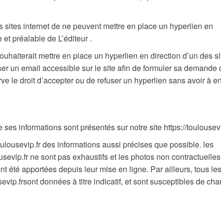
es sites internet de ne peuvent mettre en place un hyperlien en
 et préalable de L’éditeur .
ouhaiterait mettre en place un hyperlien en direction d’un des si
esser un email accessible sur le site afin de formuler sa demande
rve le droit d’accepter ou de refuser un hyperlien sans avoir à e
 ses informations sont présentés sur notre site https://toulousevi
//toulousevip.fr des informations aussi précises que possible. les
usevip.fr ne sont pas exhaustifs et les photos non contractuelles.
 été apportées depuis leur mise en ligne. Par ailleurs, tous le
sevip.frsont données à titre indicatif, et sont susceptibles de ch