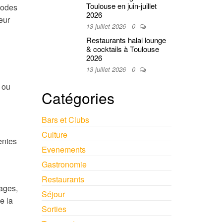
Toulouse en juin-juillet
riodes
2026
eur
13 juillet 2026
0
Restaurants halal lounge
& cocktails à Toulouse
2026
13 juillet 2026
0
 ou
Catégories
Bars et Clubs
Culture
entes
Evenements
Gastronomie
Restaurants
mages,
Séjour
e la
Sorties