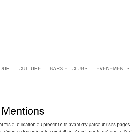
E ACTUALITÉS
a ville rose avec notre blog sur Toulouse – 
cette ville historique et vibrante !
OUR
CULTURE
BARS ET CLUBS
EVENEMENTS
ANTS CULTURE
ÉVÈNEMENTS
Mentions
alités d’utilisation du présent site avant d’y parcourir ses pages
s réserves les présentes modalités. Aussi, conformément à l’art