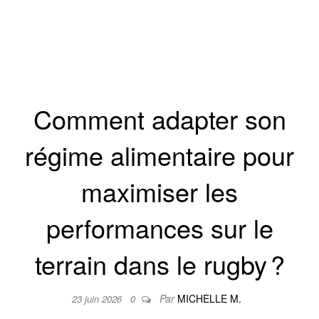
CULTURE
SORTIES
ÉVÈNEMENTS
Comment adapter son
régime alimentaire pour
maximiser les
performances sur le
terrain dans le rugby ?
Par
MICHELLE M.
23 juin 2026
0