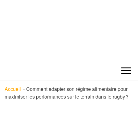
TOULOUSE
Découvrez tous les secrets de la ville
rose avec notre blog sur Toulouse –
votre guide ultime pour explorer cette
ACTUALITÉS
ville historique et vibrante !
Accueil
»
Comment adapter son régime alimentaire pour
SORTIES
maximiser les performances sur le terrain dans le rugby ?
RESTAURANT