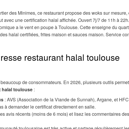
rtier des Minimes, ce restaurant propose des woks sur mesure,
t avec une certification halal affichée. Ouvert 7j/7 de 11h à 22h
omique a le vent en poupe à Toulouse. Cette enseigne du quart
 halal certifiées, frites maison et sauces maison. Service co
esse restaurant halal toulouse
our beaucoup de consommateurs. En 2026, plusieurs outils permet
 halal toulouse
:
us
: AVS (Association de la Viande de Sunnah), Argane, et HFC
s à demander le certificat directement en salle.
z les avis récents (moins de 6 mois) et lisez les commentaires de
munauté toulousaine est très active et partage régulièrement le