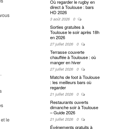
es
Où regarder le rugby en
direct à Toulouse : bars
HD 2026
 vous
3 août 2026
0
Sorties gratuites à
Toulouse le soir après 18h
en 2026
27 juillet 2026
0
Terrasse couverte
chauffée à Toulouse : où
manger en hiver
27 juillet 2026
0
.
Matchs de foot à Toulouse
: les meilleurs bars où
regarder
s
21 juillet 2026
0
Restaurants ouverts
es
dimanche soir à Toulouse
– Guide 2026
21 juillet 2026
0
et le
Événements gratuits à