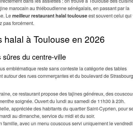
 directement dans les assiettes : on trouve à Toulouse des cuisin
tajine marocain au thiéboudienne sénégalais, en passant par la
se. Le
meilleur restaurant halal toulouse
est souvent celui qui
z pas forcément.
s halal à Toulouse en 2026
 sûres du centre-ville
lus emblématique reste sans conteste la catégorie des tables
nt autour des rues commerçantes et du boulevard de Strasbourg
raine, ce restaurant propose des tajines généreux, des couscou
 menthe soignée. Ouvert du lundi au samedi de 11h30 à 23h.
elle, appréciée des habitants du quartier Saint-Cyprien, pour s
 mardi au dimanche, service du midi et du soir.
en famille, avec un menu couscous servi uniquement le vendredi 