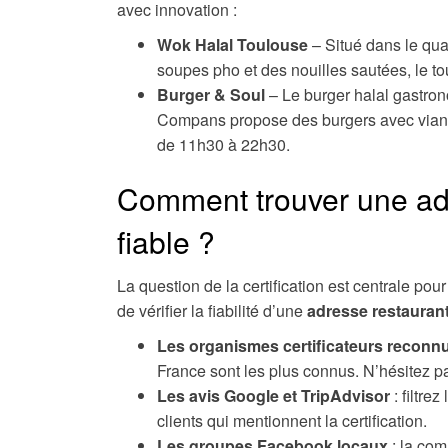
avec innovation :
Wok Halal Toulouse
– Situé dans le qua
soupes pho et des nouilles sautées, le tou
Burger & Soul
– Le burger halal gastron
Compans propose des burgers avec viandes
de 11h30 à 22h30.
Comment trouver une adr
fiable ?
La question de la certification est centrale p
de vérifier la fiabilité d’une
adresse restaurant
Les organismes certificateurs reconn
France sont les plus connus. N’hésitez pa
Les avis Google et TripAdvisor
: filtre
clients qui mentionnent la certification.
Les groupes Facebook locaux
: la com