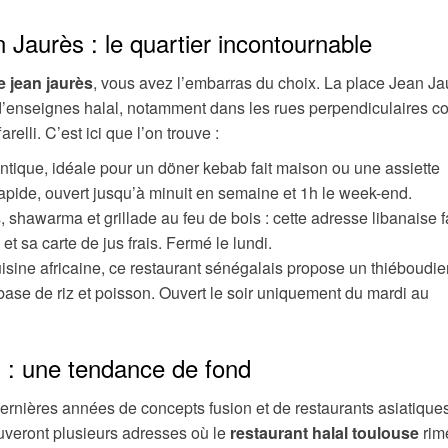
 Jaurès : le quartier incontournable
e jean jaurès
, vous avez l’embarras du choix. La place Jean Ja
 d’enseignes halal, notamment dans les rues perpendiculaires 
lli. C’est ici que l’on trouve :
tique, idéale pour un döner kebab fait maison ou une assiette
rapide, ouvert jusqu’à minuit en semaine et 1h le week-end.
hawarma et grillade au feu de bois : cette adresse libanaise fa
t sa carte de jus frais. Fermé le lundi.
isine africaine, ce restaurant sénégalais propose un thiéboudi
base de riz et poisson. Ouvert le soir uniquement du mardi au
al : une tendance de fond
dernières années de concepts fusion et de restaurants asiatique
ouveront plusieurs adresses où le
restaurant halal toulouse
rim