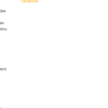
Transports
 des
.
ier
ntinu
tent
s
s