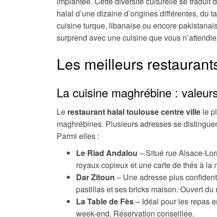
implantée. Cette diversité culturelle se traduit
halal d’une dizaine d’origines différentes, du 
cuisine turque, libanaise ou encore pakistanai
surprend avec une cuisine que vous n’attendie
Les meilleurs restaurant
La cuisine maghrébine : valeurs
Le
restaurant halal toulouse centre ville
le p
maghrébines. Plusieurs adresses se distingue
Parmi elles :
Le Riad Andalou
– Situé rue Alsace-Lor
royaux copieux et une carte de thés à la
Dar Zitoun
– Une adresse plus confidenti
pastillas et ses bricks maison. Ouvert du
La Table de Fès
– Idéal pour les repas 
week-end. Réservation conseillée.