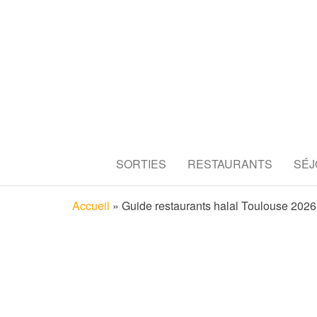
TOULOUS
Découvrez tous les secrets de l
SORTIES
RESTAURANTS
SÉJ
RESTAUR
Accueil
»
Guide restaurants halal Toulouse 2026