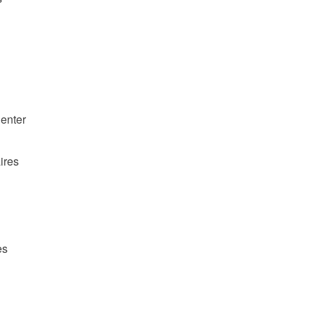
ienter
ires
ès