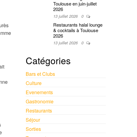
Toulouse en juin-juillet
2026
13 juillet 2026
0
Restaurants halal lounge
urès
& cocktails à Toulouse
comme
2026
13 juillet 2026
0
Catégories
it
Bars et Clubs
enne
Culture
Evenements
Gastronomie
Restaurants
Séjour
s
Sorties
e