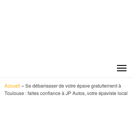
TOULOUSE
Découvrez tous les secrets de la ville
rose avec notre blog sur Toulouse –
votre guide ultime pour explorer cette
ACTUALITÉS
ville historique et vibrante !
Accueil
»
Se débarrasser de votre épave gratuitement à
SORTIES
Toulouse : faites confiance à JP Autos, votre épaviste local
RESTAURANT