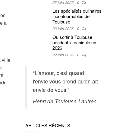
23 juin 2026
0
Les spécialités culinaires
les.
incontournables de
Toulouse
e à
23 juin 2026
0
Où sortir à Toulouse
pendant la canicule en
2026
22 juin 2026
0
 ville
e.
“L'amour, c'est quand
nt
l'envie vous prend qu'on ait
nde
envie de vous.”
Henri de Toulouse-Lautrec
ARTICLES RÉCENTS