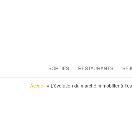
TOULOUS
Découvrez tous les secrets de l
SORTIES
RESTAURANTS
SÉJ
RESTAUR
Accueil
»
L’évolution du marché immobilier à To