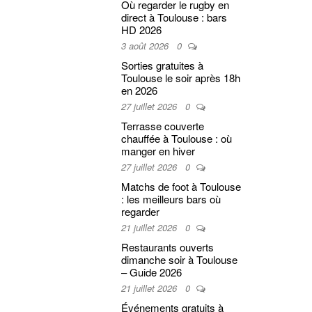
Où regarder le rugby en
direct à Toulouse : bars
HD 2026
3 août 2026
0
Sorties gratuites à
Toulouse le soir après 18h
en 2026
27 juillet 2026
0
Terrasse couverte
chauffée à Toulouse : où
manger en hiver
27 juillet 2026
0
Matchs de foot à Toulouse
: les meilleurs bars où
regarder
21 juillet 2026
0
Restaurants ouverts
dimanche soir à Toulouse
– Guide 2026
21 juillet 2026
0
Événements gratuits à