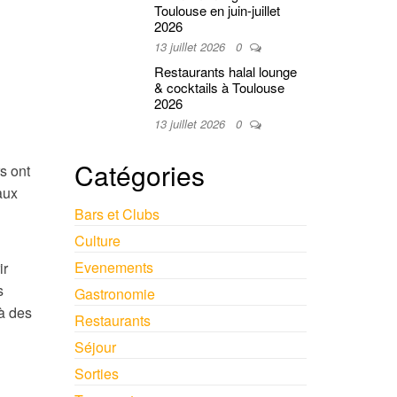
Toulouse en juin-juillet
2026
13 juillet 2026
0
Restaurants halal lounge
& cocktails à Toulouse
2026
13 juillet 2026
0
Catégories
s ont
aux
Bars et Clubs
Culture
Evenements
ir
s
Gastronomie
 à des
Restaurants
Séjour
Sorties